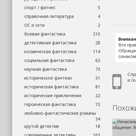
спорт / фитнес
5
справочная литература
4
ОС и сети
2
боевая фантастика
210
Вниман
детективная фантастика
28
Все пра
Обращае
космическая фантастика
114
ознаком
социальная фантастика
62
научная фантастика
73
Слу
историческое фэнтези
31
и с
историческая фантастика
81
исторические приключения
22
героическая фантастика
72
Похожи
любовно-фантастические романы
34
крутой детектив
18
современные детективы
163