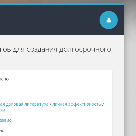
гов для создания долгосрочного
нено
ая деловая литература
/
личная эффективность
/
ры
Дэвис
но