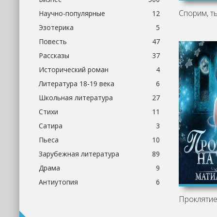
Спорим, т
Научно-популярные
12
Эзотерика
5
Повесть
47
Рассказы
37
Исторический роман
4
Литература 18-19 века
6
Школьная литература
27
Стихи
11
Сатира
3
Пьеса
10
Зарубежная литература
89
Драма
9
Антиутопия
6
Проклятие