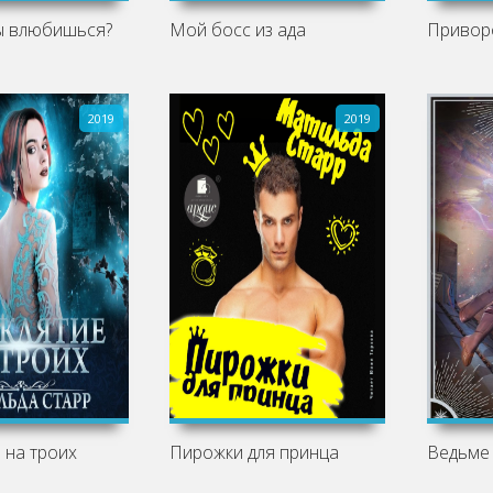
ы влюбишься?
Мой босс из ада
Приворо
2019
2019
 на троих
Пирожки для принца