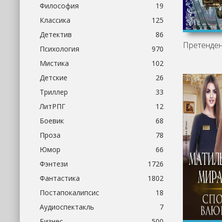
Философия
19
Классика
125
Детектив
86
Психология
970
Мистика
102
Детские
26
Триллер
33
ЛитРПГ
12
Боевик
68
Проза
78
Юмор
66
Фэнтези
1726
Фантастика
1802
Постапокалипсис
18
Аудиоспектакль
7
Бизнес
500