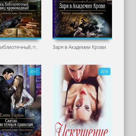
Песец библиотечный, подвид кровожадный
Заря в Академии Крови
2017
2019