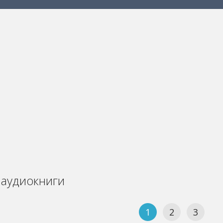
аудиокниги
1
2
3