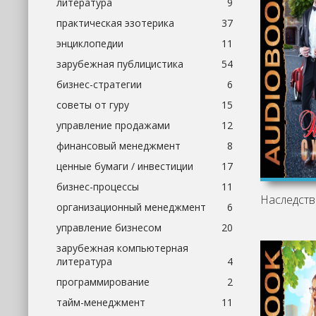
литература
9
практическая эзотерика
37
энциклопедии
11
зарубежная публицистика
54
бизнес-стратегии
6
советы от гуру
15
управление продажами
12
финансовый менеджмент
8
ценные бумаги / инвестиции
17
бизнес-процессы
11
Наследств
организационный менеджмент
6
управление бизнесом
20
зарубежная компьютерная
литература
4
программирование
2
тайм-менеджмент
11