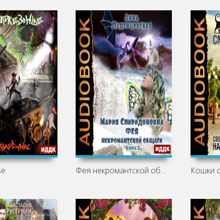
ье
Фея некромантской общаги
Кошки с