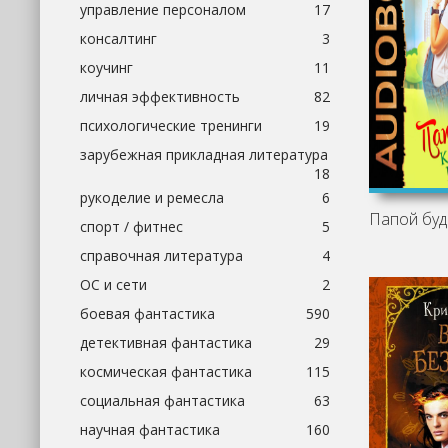
управление персоналом
17
консалтинг
3
коучинг
11
личная эффективность
82
психологические тренинги
19
зарубежная прикладная литература
18
рукоделие и ремесла
6
спорт / фитнес
5
справочная литература
4
ОС и сети
2
боевая фантастика
590
детективная фантастика
29
космическая фантастика
115
социальная фантастика
63
научная фантастика
160