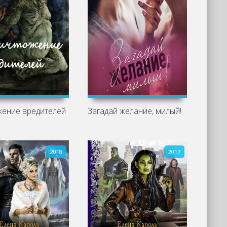
жение вредителей
Загадай желание, милый!
2018
2017