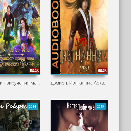
Тонкости приручения магических тварей
Дэмиен. Изгнанник. Арка 3. Книга 1
2014
2019