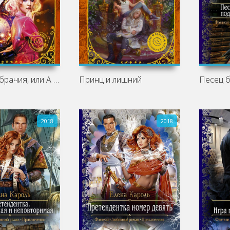
Венец Безбрачия, или А можно всех
Принц и лишний
2018
2018