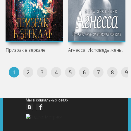
Призрак в зеркале
Агнесса. Исповедь жены сталинского
1
2
3
4
5
6
7
8
9
Мы в социальных сетях