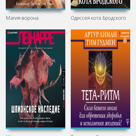
Магия ворона
Одиссея кота Бродского