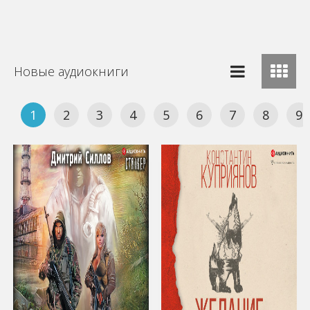
Новые аудиокниги
1
2
3
4
5
6
7
8
9