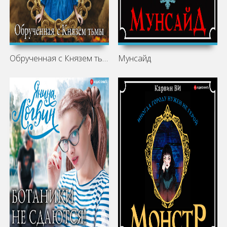
Обрученная с Князем тьмы
Мунсайд