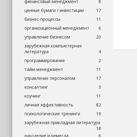
финансовый менеджмент
8
ценные бумаги / инвестиции
17
бизнес-процессы
11
организационный менеджмент
6
управление бизнесом
20
зарубежная компьютерная
литература
4
программирование
2
тайм-менеджмент
11
управление персоналом
17
консалтинг
3
коучинг
11
личная эффективность
82
психологические тренинги
19
зарубежная прикладная литература
18
рукоделие и ремесла
6