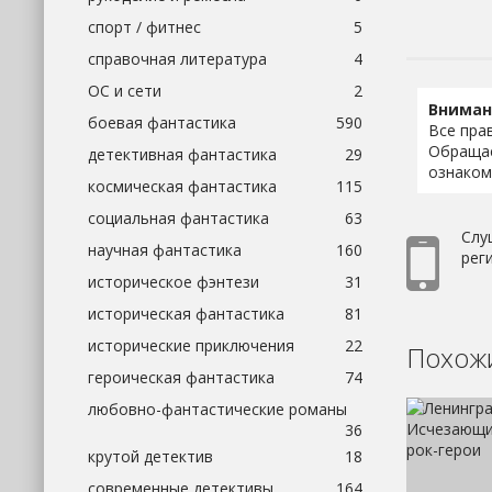
спорт / фитнес
5
справочная литература
4
ОС и сети
2
Вниман
боевая фантастика
590
Все пра
Обращае
детективная фантастика
29
ознаком
космическая фантастика
115
социальная фантастика
63
Слу
научная фантастика
160
реги
историческое фэнтези
31
историческая фантастика
81
исторические приключения
22
Похожи
героическая фантастика
74
любовно-фантастические романы
36
крутой детектив
18
современные детективы
164