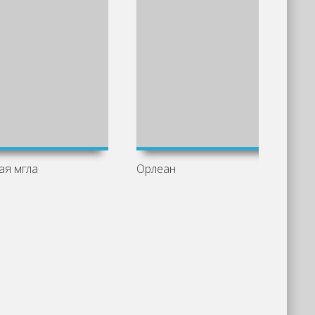
ая мгла
Орлеан