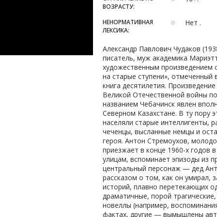
ВОЗРАСТУ:
НЕНОРМАТИВНАЯ
Нет .
ЛЕКСИКА:
Александр Павлович Чудаков (193
писатель, муж академика Мариэт
художественным произведением с
на старые ступени», отмеченный в
книга десятилетия. Произведение
Великой Отечественной войны по
названием Чебачинск явлен впол
Северном Казахстане. В ту пору э
населяли старые интеллигенты, 
чеченцы, высланные немцы и оста
героя. Антон Стремоухов, молодо
приезжает в конце 1960-х годов 
улицам, вспоминает эпизоды из пр
центральный персонаж — дед Анто
рассказом о том, как он умирал,
историй, плавно перетекающих од
драматичные, порой трагические
новеллы (например, воспоминани
фактах, другие — вымышлены авт