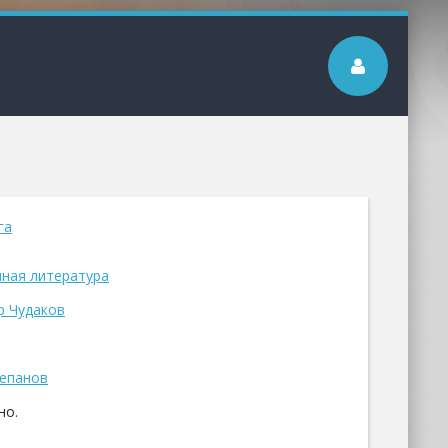
га
ная литература
р Чудаков
епанов
но.