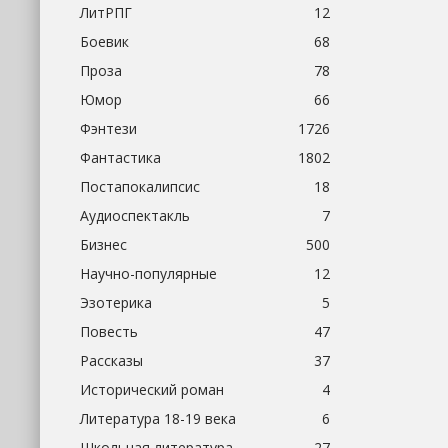
ЛитРПГ
12
Боевик
68
Проза
78
Юмор
66
Фэнтези
1726
Фантастика
1802
Постапокалипсис
18
Аудиоспектакль
7
Бизнес
500
Научно-популярные
12
Эзотерика
5
Повесть
47
Рассказы
37
Исторический роман
4
Литература 18-19 века
6
Школьная литература
27