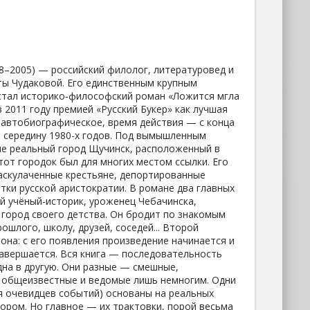
8–2005) — российский филолог, литературовед и
ты Чудаковой. Его единственным крупным
тал историко-философский роман «Ложится мгла
 2011 году премией «Русский Букер» как лучшая
 автобиографическое, время действия — с конца
 середину 1980-х годов. Под вымышленным
не реальный город Щучинск, расположенный в
тот городок был для многих местом ссылки. Его
раскулаченные крестьяне, депортированные
тки русской аристократии. В романе два главных
й учёный-историк, уроженец Чебачинска,
в город своего детства. Он бродит по знакомым
ошлого, школу, друзей, соседей... Второй
на: с его появления произведение начинается и
 завершается. Вся книга — последовательность
на в другую. Они разные — смешные,
, общеизвестные и ведомые лишь немногим. Одни
я очевидцев событий) основаны на реальных
ором. Но главное — их трактовки, порой весьма