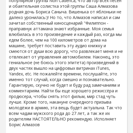
популярной группы Non Cadenca, что автор всех песен
и обаятельная солистка этой группы Саша Алмазова
родная дочь Бориса Саныча. Вишенька от яблоньки не
далеко уронилась:)! Но то, что Алмазов написал и сам
зачитал собственный киносценарий "Филиппон -
праправнук аттамана знают избранные. Моя семья
влюбилась в это произведение и каждый раз, когда мы
едем более, чем на 100 километров от дома на
машине, требует поставить эту аудио книжку и
смеются от души всю дорогу, что развлекает меня и не
отвлекает от управления автомобилем. Наконец, это
гениальное (не боюсь этого эпитета) произведений в
двух частях вышло на цифровых витринах iTunes,
Yandex, etc. Не пожалейте времени, послушайте, это
именно тот случай, когда смешно и познавательно.
Гарантирую, скучно не будет и буду рад замечаниям и
комментариям. Найти бы еще хорошего режиссёра и
продюсера, чтобы снять этот фильм, мир стад чуть
лучше. Кроме того, накануне очередного призыва
молодёжи в армию, эта вещь будет актуальна. Так что
всем чадам мужского рода до 27 лет, а так же их
родителям НАСТОЯТЕЛЬНО рекомендую. Исполняет
Борис Алмазов