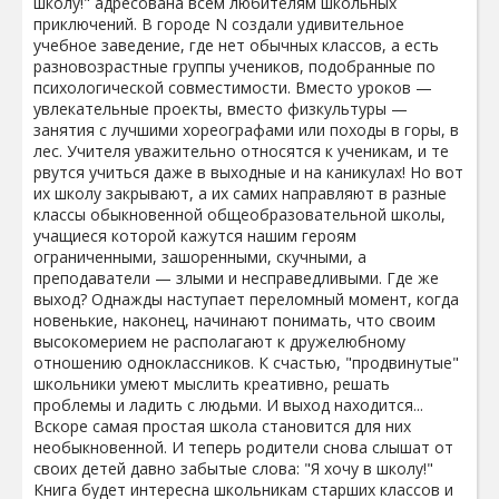
школу!" адресована всем любителям школьных
приключений. В городе N создали удивительное
учебное заведение, где нет обычных классов, а есть
разновозрастные группы учеников, подобранные по
психологической совместимости. Вместо уроков —
увлекательные проекты, вместо физкультуры —
занятия с лучшими хореографами или походы в горы, в
лес. Учителя уважительно относятся к ученикам, и те
рвутся учиться даже в выходные и на каникулах! Но вот
их школу закрывают, а их самих направляют в разные
классы обыкновенной общеобразовательной школы,
учащиеся которой кажутся нашим героям
ограниченными, зашоренными, скучными, а
преподаватели — злыми и несправедливыми. Где же
выход? Однажды наступает переломный момент, когда
новенькие, наконец, начинают понимать, что своим
высокомерием не располагают к дружелюбному
отношению одноклассников. К счастью, "продвинутые"
школьники умеют мыслить креативно, решать
проблемы и ладить с людьми. И выход находится...
Вскоре самая простая школа становится для них
необыкновенной. И теперь родители снова слышат от
своих детей давно забытые слова: "Я хочу в школу!"
Книга будет интересна школьникам старших классов и