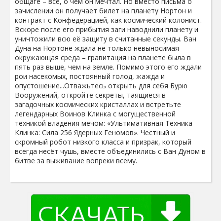
общаге – всё, о чём он мечтал. Но вместо письма о
зачислении он получает билет на планету Нортон и
контракт с Конфедерацией, как космический колонист.
Вскоре после его прибытия заги наводнили планету и
уничтожили всю её защиту в считанные секунды. Ван
Дуна на Нортоне ждала не только невыносимая
окружающая среда – гравитация на планете была в
пять раз выше, чем на земле. Помимо этого его ждали
рои насекомых, постоянный голод, жажда и
опустошение...Отважьтесь открыть для себя Бурю
Вооружений, откройте секреты, таящиеся в
загадочных космических кристаллах и встретьте
легендарных Воинов Клинка с могущественной
техникой владения мечом: «Ультимативная Техника
Клинка: Сила 256 Ядерных Геномов». Честный и
скромный робот низкого класса и призрак, который
всегда несёт чушь, вместе объединились с Ван Дуном в
битве за выживание вопреки всему.