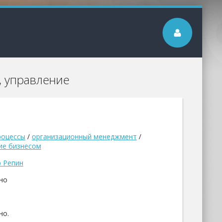
, управление
роцессы
/
организационный менеджмент
/
ие бизнесом
 Репин
но
но.