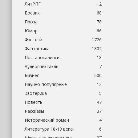
ЛитРПГ
12
Боевик
68
Проза
78
Юмор
66
Фэнтези
1726
Фантастика
1802
Постапокалипсис
18
Аудиоспектакль
7
Бизнес
500
Научно-популярные
12
Эзотерика
5
Повесть
47
Рассказы
37
Исторический роман
4
Литература 18-19 века
6
Школьная литература
27