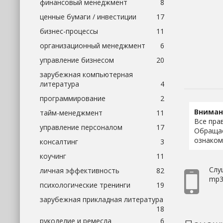
финансовый менеджмент
8
ценные бумаги / инвестиции
17
бизнес-процессы
11
организационный менеджмент
6
управление бизнесом
20
зарубежная компьютерная
литература
4
программирование
2
Вниман
тайм-менеджмент
11
Все пра
управление персоналом
17
Обращае
ознаком
консалтинг
3
коучинг
11
Слу
личная эффективность
82
mp3 
психологические тренинги
19
зарубежная прикладная литература
18
рукоделие и ремесла
6