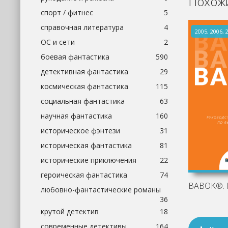
Похожи
спорт / фитнес
5
справочная литература
4
2005, 2006, 
ОС и сети
2
боевая фантастика
590
детективная фантастика
29
космическая фантастика
115
социальная фантастика
63
научная фантастика
160
историческое фэнтези
31
историческая фантастика
81
исторические приключения
22
героическая фантастика
74
любовно-фантастические романы
36
крутой детектив
18
современные детективы
164