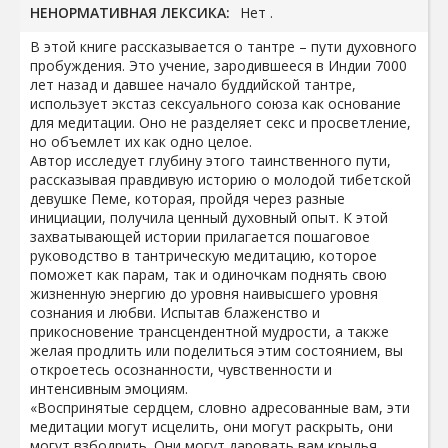
НЕНОРМАТИВНАЯ ЛЕКСИКА:
Нет .
В этой книге рассказывается о тантре – пути духовного
пробуждения. Это учение, зародившееся в Индии 7000
лет назад и давшее начало буддийской тантре,
использует экстаз сексуального союза как основание
для медитации. Оно не разделяет секс и просветление,
но объемлет их как одно целое.
Автор исследует глубину этого таинственного пути,
рассказывая правдивую историю о молодой тибетской
девушке Пеме, которая, пройдя через разные
инициации, получила ценный духовный опыт. К этой
захватывающей истории прилагается пошаговое
руководство в тантрическую медитацию, которое
поможет как парам, так и одиночкам поднять свою
жизненную энергию до уровня наивысшего уровня
сознания и любви. Испытав блаженство и
прикосновение трансцендентной мудрости, а также
желая продлить или поделиться этим состоянием, вы
откроетесь осознанности, чувственности и
интенсивным эмоциям.
«Воспринятые сердцем, словно адресованные вам, эти
медитации могут исцелить, они могут раскрыть, они
могут взбодрить. Они могут даровать вам крылья,