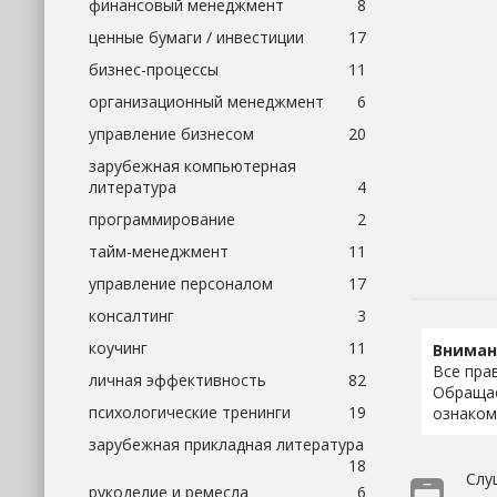
финансовый менеджмент
8
ценные бумаги / инвестиции
17
бизнес-процессы
11
организационный менеджмент
6
управление бизнесом
20
зарубежная компьютерная
литература
4
программирование
2
тайм-менеджмент
11
управление персоналом
17
консалтинг
3
коучинг
11
Вниман
Все пра
личная эффективность
82
Обращае
психологические тренинги
19
ознаком
зарубежная прикладная литература
18
Слу
рукоделие и ремесла
6