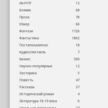
ЛитРПГ
12
Боевик
68
Проза
78
Юмор
66
Фэнтези
1726
Фантастика
1802
Постапокалипсис
18
Аудиоспектакль
7
Бизнес
500
Научно-популярные
12
Эзотерика
5
Повесть
47
Рассказы
37
Исторический роман
4
Литература 18-19 века
6
Школьная литература
27