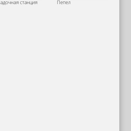
адочная станция
Пепел
З