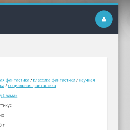
ая фантастика
/
классика фантастики
/
научная
ка
/
социальная фантастика
д Саймак
ттикус
но
 г.