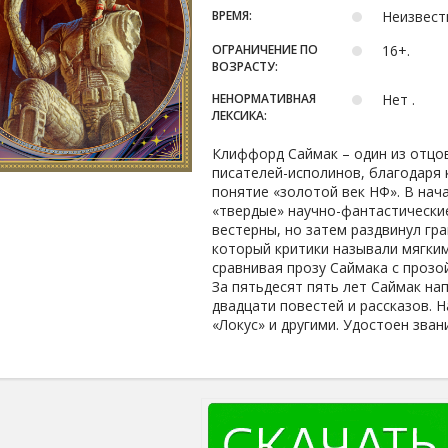
ВРЕМЯ:
Неизвест
ОГРАНИЧЕНИЕ ПО
16+.
ВОЗРАСТУ:
НЕНОРМАТИВНАЯ
Нет .
ЛЕКСИКА:
Клиффорд Саймак – один из отцо
писателей-исполинов, благодаря
понятие «золотой век НФ». В нач
«твердые» научно-фантастические
вестерны, но затем раздвинул гр
который критики называли мягким
сравнивая прозу Саймака с прозо
За пятьдесят пять лет Саймак на
двадцати повестей и рассказов. 
«Локус» и другими. Удостоен зва