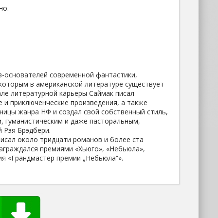
но.
в-основателей современной фантастики,
 которым в американской литературе существует
але литературной карьеры Саймак писал
 и приключенческие произведения, а также
аницы жанра НФ и создал свой собственный стиль,
, гуманистическим и даже пасторальным,
й Рэя Брэдбери.
писал около тридцати романов и более ста
Награждался премиями «Хьюго», «Небьюла»,
ния «Грандмастер премии „Небьюла“».