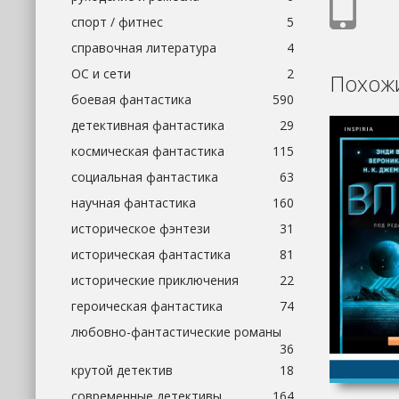
спорт / фитнес
5
справочная литература
4
ОС и сети
2
Похожи
боевая фантастика
590
детективная фантастика
29
космическая фантастика
115
социальная фантастика
63
научная фантастика
160
историческое фэнтези
31
историческая фантастика
81
исторические приключения
22
героическая фантастика
74
любовно-фантастические романы
36
крутой детектив
18
современные детективы
164