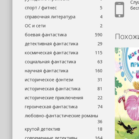
Слу
спорт / фитнес
5
бесп
справочная литература
4
ОС и сети
2
Похожи
боевая фантастика
590
детективная фантастика
29
космическая фантастика
115
социальная фантастика
63
научная фантастика
160
историческое фэнтези
31
историческая фантастика
81
исторические приключения
22
героическая фантастика
74
любовно-фантастические романы
36
крутой детектив
18
современные детективы
164