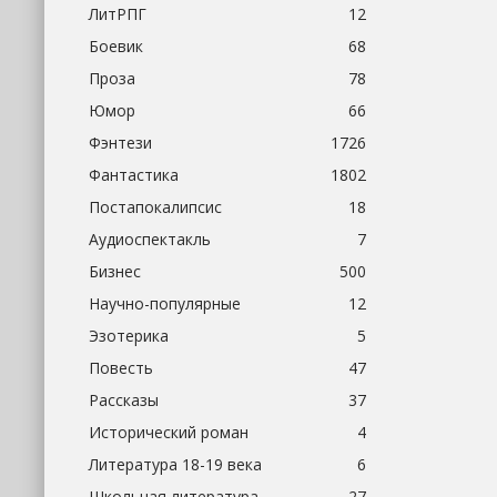
ЛитРПГ
12
Боевик
68
Проза
78
Юмор
66
Фэнтези
1726
Фантастика
1802
Постапокалипсис
18
Аудиоспектакль
7
Бизнес
500
Научно-популярные
12
Эзотерика
5
Повесть
47
Рассказы
37
Исторический роман
4
Литература 18-19 века
6
Школьная литература
27