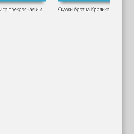
Василиса прекрасная и другие русские
Сказки братца Кролика
Ч