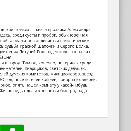
овские сказки» — книга прозаика Александра
Здесь, среди суеты и пробок, обыкновенная
ной, а реальное соединяется с мистическим.
сь судьба Красной Шапочки и Серого Волка,
движения Летучий Голландец и включена ли в
 башня…
я в город. Там он, конечно, потерялся среди
нимателей, пиарщиков, светских девушек,
елей думских комитетов, милиционеров, звезд
ЧОПов, посетителей кофеен, говорящих зверей,
ерное, опять нашел комнату у какой-нибудь
 Жизнь ведь одна и кончается быстро, надо