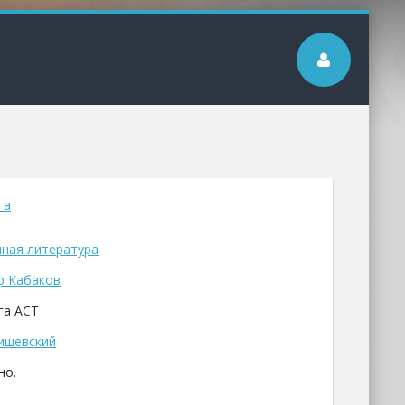
га
ная литература
р Кабаков
га АСТ
ишевский
но.