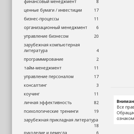
финансовый менеджмент
8
ценные бумаги / инвестиции
17
бизнес-процессы
11
организационный менеджмент
6
управление бизнесом
20
зарубежная компьютерная
литература
4
программирование
2
тайм-менеджмент
11
управление персоналом
17
консалтинг
3
коучинг
11
Вниман
личная эффективность
82
Все пра
психологические тренинги
19
Обращае
ознаком
зарубежная прикладная литература
18
рукоделие и ремесла
6