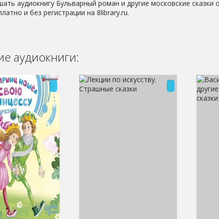
шать аудиокнигу Бульварный роман и другие московские сказки о
латно и без регистрации на 8library.ru.
е аудиокниги: