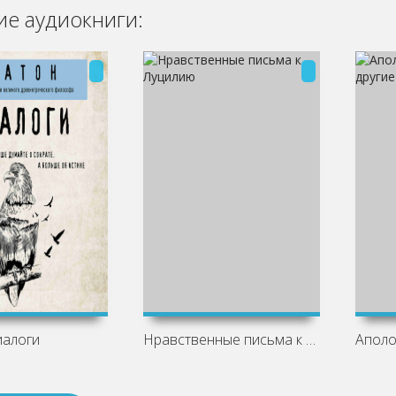
е аудиокниги:
иалоги
Нравственные письма к Луцилию