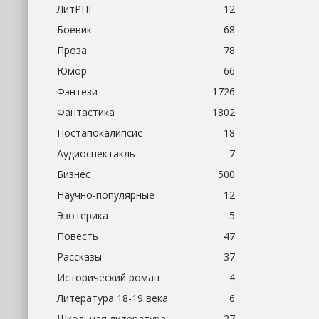
ЛитРПГ
12
Боевик
68
Проза
78
Юмор
66
Фэнтези
1726
Фантастика
1802
Постапокалипсис
18
Аудиоспектакль
7
Бизнес
500
Научно-популярные
12
Эзотерика
5
Повесть
47
Рассказы
37
Исторический роман
4
Литература 18-19 века
6
Школьная литература
27