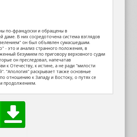
ны по-французски и обращены в
й даме. В них сосредоточена система взглядов
овелением" он был объявлен сумасшедшим.
" - это и анализ странного положения, в
аженный безумием по приговору верховного судии
оторые он преследовал, напечатав
и к Отечеству, к истине, а не ради "милости
й". "Апология" раскрывает также основные
по отношению к Западу и Востоку, о путях се
им продолжением.