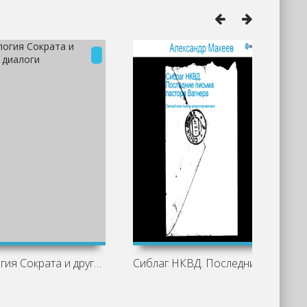
Апология Сократа и другие диалоги
Сиблаг НКВД. Последние письма пастора
Д