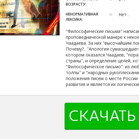
ВОЗРАСТУ:
НЕНОРМАТИВНАЯ
Нет .
ЛЕКСИКА:
"Философические письма" написа
проповеднической манере к некое
Чаадаева. За них "высочайшим п
Почему?.. "Апология сумасшедшего
котором оказался Чаадаев, "пор
страны", и определение целей, к
"Философическое письмо": из любв
толпы" и "народных рукоплескани
положения писем о месте России 
развития и является их логическ