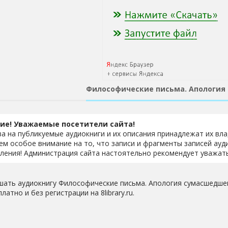
Философические письма. Апология
ие! Уважаемые посетители сайта!
ва на публикуемые аудиокниги и их описания принадлежат их вл
м особое внимание на то, что записи и фрагменты записей ауд
ления! Администрация сайта настоятельно рекомендует уважать
шать аудиокнигу Философические письма. Апология сумасшедшег
латно и без регистрации на 8library.ru.