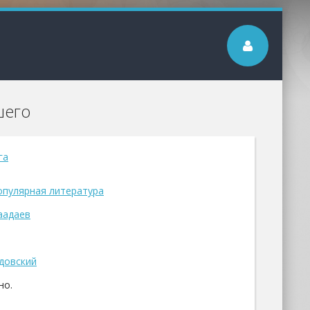
шего
га
опулярная литература
аадаев
довский
но.