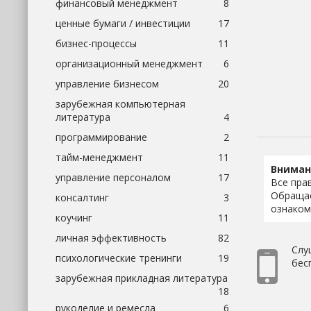
финансовый менеджмент
8
ценные бумаги / инвестиции
17
бизнес-процессы
11
организационный менеджмент
6
управление бизнесом
20
зарубежная компьютерная
литература
4
программирование
2
тайм-менеджмент
11
Вниман
управление персоналом
17
Все пра
Обращае
консалтинг
3
ознаком
коучинг
11
личная эффективность
82
Слу
психологические тренинги
19
бесп
зарубежная прикладная литература
18
рукоделие и ремесла
6