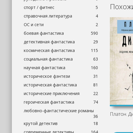
Похожи
спорт / фитнес
5
справочная литература
4
ОС и сети
2
боевая фантастика
590
детективная фантастика
29
космическая фантастика
115
социальная фантастика
63
научная фантастика
160
историческое фэнтези
31
историческая фантастика
81
исторические приключения
22
героическая фантастика
74
любовно-фантастические романы
Платон. Д
36
крутой детектив
18
современные детективы
164