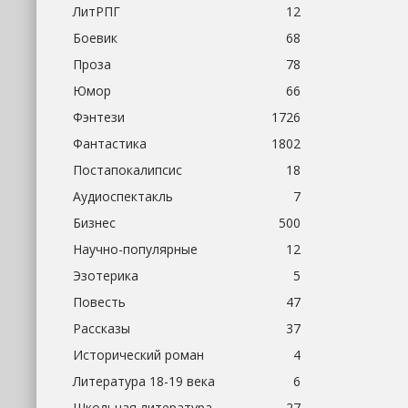
ЛитРПГ
12
Боевик
68
Проза
78
Юмор
66
Фэнтези
1726
Фантастика
1802
Постапокалипсис
18
Аудиоспектакль
7
Бизнес
500
Научно-популярные
12
Эзотерика
5
Повесть
47
Рассказы
37
Исторический роман
4
Литература 18-19 века
6
Школьная литература
27