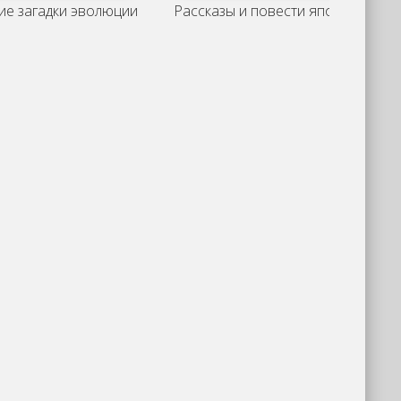
ие загадки эволюции
Рассказы и повести японских писателей в
Н