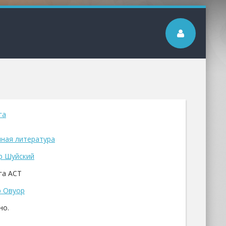
га
ная литература
р Шуйский
га АСТ
 Овуор
но.