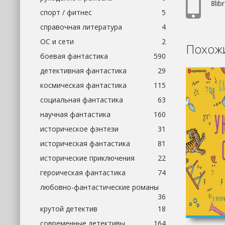
8libr
спорт / фитнес
5
справочная литература
4
ОС и сети
2
Похожи
боевая фантастика
590
детективная фантастика
29
космическая фантастика
115
социальная фантастика
63
научная фантастика
160
историческое фэнтези
31
историческая фантастика
81
исторические приключения
22
героическая фантастика
74
любовно-фантастические романы
36
крутой детектив
18
современные детективы
164