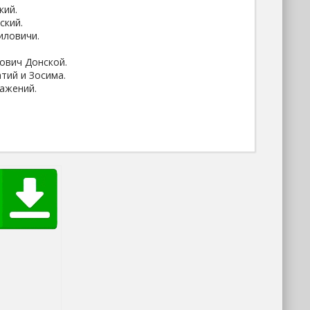
кий.
ский.
иловичи.
ович Донской.
тий и Зосима.
ражений.