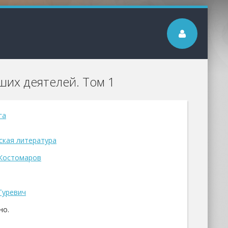
ших деятелей. Том 1
га
ская литература
Костомаров
Гуревич
но.