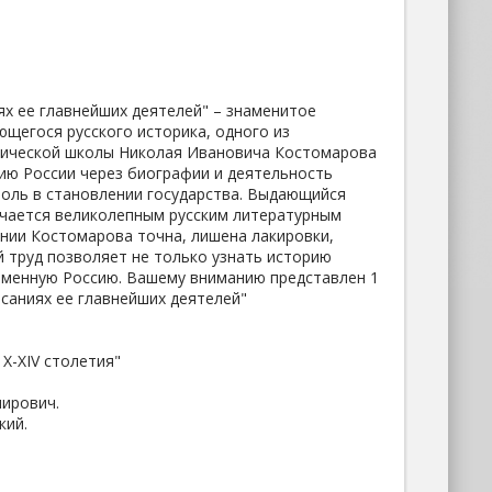
ях ее главнейших деятелей" – знаменитое
щегося русского историка, одного из
рической школы Николая Ивановича Костомарова
рию России через биографии и деятельность
роль в становлении государства. Выдающийся
чается великолепным русским литературным
нии Костомарова точна, лишена лакировки,
 труд позволяет не только узнать историю
ременную Россию. Вашему вниманию представлен 1
саниях ее главнейших деятелей"
X-XIV столетия"
мирович.
кий.