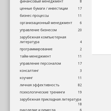
финансовый менеджмент
8
ценные бумаги / инвестиции
17
бизнес-процессы
11
организационный менеджмент
6
управление бизнесом
20
зарубежная компьютерная
литература
4
программирование
2
тайм-менеджмент
11
управление персоналом
17
консалтинг
3
коучинг
11
личная эффективность
82
психологические тренинги
19
зарубежная прикладная литература
18
рукоделие и ремесла
6