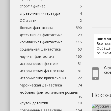
спорт / фитнес
5
справочная литература
4
ОС и сети
2
боевая фантастика
590
детективная фантастика
29
Вниман
космическая фантастика
115
Все пра
Обращае
социальная фантастика
63
ознаком
научная фантастика
160
историческое фэнтези
31
Слу
историческая фантастика
81
серв
исторические приключения
22
героическая фантастика
74
любовно-фантастические романы
Похожи
36
крутой детектив
18
современные детективы
164