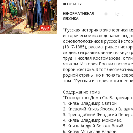
ВОЗРАСТУ:
НЕНОРМАТИВНАЯ
Нет .
ЛЕКСИКА:
"Русская история в жизнеописани
историческое исследование выдаю
основоположников русской исто
(1817-1885), рассматривает исто
людей, сыгравших значительную 
труд Николая Костомарова, отли
языком. История России в изложе
порой жестока. Этот бессмертный
родной страны, но и понять сов
том "Русская история в жизнеопи
Содержание тома:
"Господство Дома Св. Владимира. 
1. Князь Владимир Святой.
2. Киевский Князь Ярослав Влади
3. Преподобный Феодосий Печерс
4. Князь Владимир Мономах.
5. Князь Андрей Боголюбский.
6. Князь Мстислав Удалой.