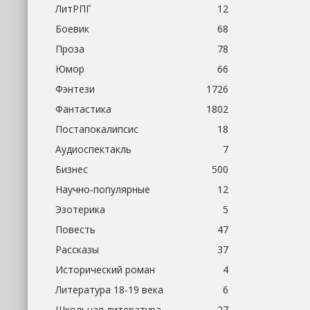
ЛитРПГ
12
Боевик
68
Проза
78
Юмор
66
Фэнтези
1726
Фантастика
1802
Постапокалипсис
18
Аудиоспектакль
7
Бизнес
500
Научно-популярные
12
Эзотерика
5
Повесть
47
Рассказы
37
Исторический роман
4
Литература 18-19 века
6
Школьная литература
27