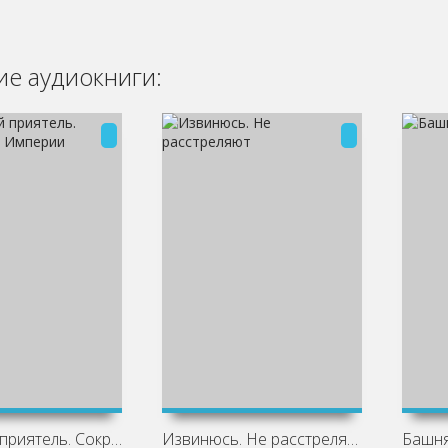
е аудиокниги:
Странный приятель. Сокровища Империи
Извинюсь. Не расстреляют
Башня