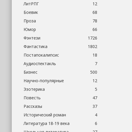
ЛитРПГ
12
Боевик
68
Проза
78
Юмор
66
Фэнтези
1726
Фантастика
1802
Постапокалипсис
18
Аудиоспектакль
7
Бизнес
500
Научно-популярные
12
Эзотерика
5
Повесть
47
Рассказы
37
Исторический роман
4
Литература 18-19 века
6
Школьная литература
27