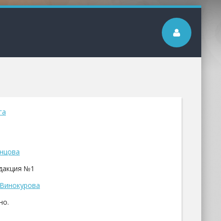
га
нцова
дакция №1
Винокурова
но.