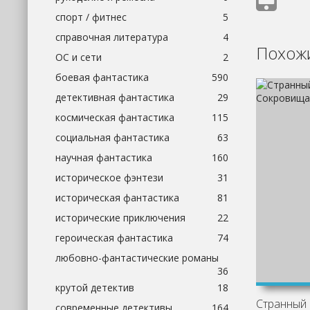
спорт / фитнес
5
справочная литература
4
Похожи
ОС и сети
2
боевая фантастика
590
детективная фантастика
29
космическая фантастика
115
социальная фантастика
63
научная фантастика
160
историческое фэнтези
31
историческая фантастика
81
исторические приключения
22
героическая фантастика
74
любовно-фантастические романы
36
крутой детектив
18
современные детективы
164