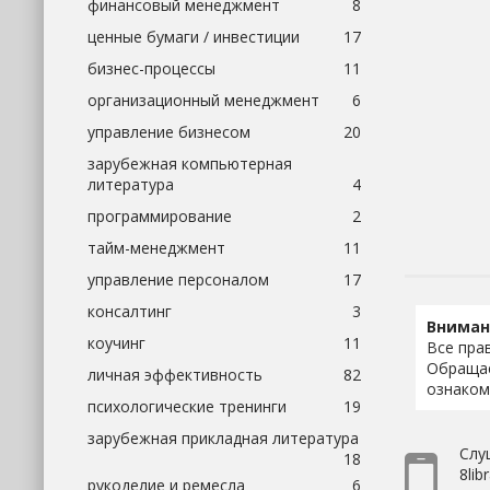
финансовый менеджмент
8
ценные бумаги / инвестиции
17
бизнес-процессы
11
организационный менеджмент
6
управление бизнесом
20
зарубежная компьютерная
литература
4
программирование
2
тайм-менеджмент
11
управление персоналом
17
консалтинг
3
Вниман
коучинг
11
Все пра
Обращае
личная эффективность
82
ознаком
психологические тренинги
19
зарубежная прикладная литература
Слу
18
8libr
рукоделие и ремесла
6