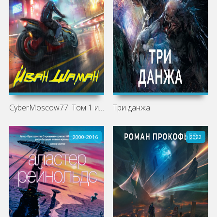
CyberMoscow77. Том 1 и 2 слушать
Три данжа
2000-2016
2022