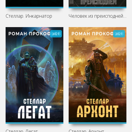
Стеллар. Инкарнатор
Человек из преисподней. Крысы Гексагона
2021
2021
Стеллар. Легат
Стеллар. Архонт