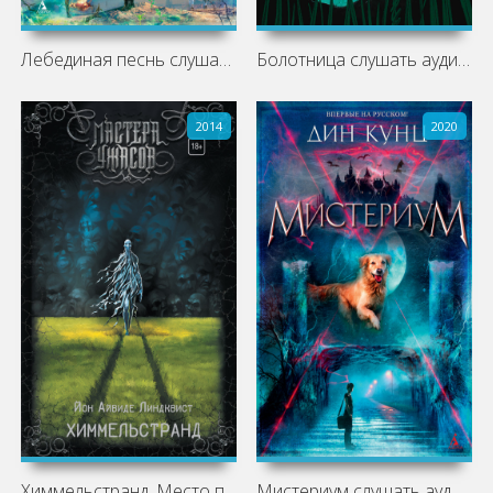
Лебединая песнь слушать аудиокнигу
Болотница слушать аудиокнигу бесплатно
2014
2020
Химмельстранд. Место первое
Мистериум слушать аудиокнигу бесплатно